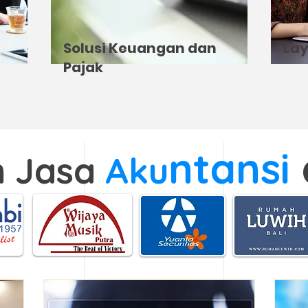
Solusi Keuangan dan
Lay
Pajak
nta
nsi
m Jasa
Aku