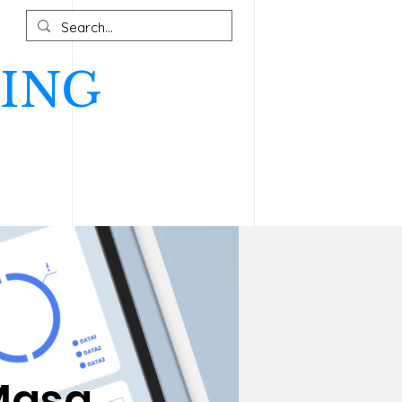
ING
Masa